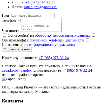
Звонок:
+7 (985) 976-32-24
Почта:
zapad.pro@yandex.ru
Имя
Телефон
Что ищете
Согласен(на) на
обработку персональных данных
Ознакомлен(а) с
политикой конфиденциальности
Согласен(на) на
информационную рассылку
Отправить заявку
Или сразу позвоните:
+7 (985) 976-32-24
Спасибо! Заявка принята локально. Напишите нам на
zapad.pro@yandex.ru
или позвоните
+7 (985) 976-32-24
—
ответим в рабочее время.
ООО «Запад Риэлти» — агентство недвижимости. Готовые
квартиры на западе Москвы.
Контакты