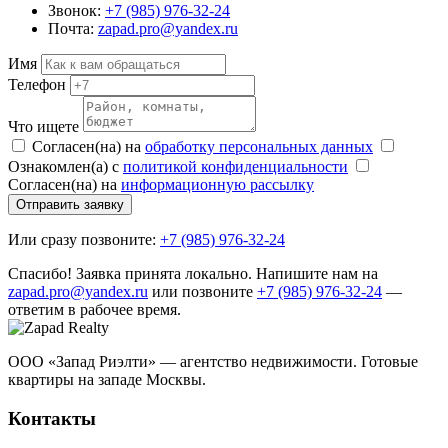
Звонок:
+7 (985) 976-32-24
Почта:
zapad.pro@yandex.ru
Имя
Телефон
Что ищете
Согласен(на) на
обработку персональных данных
Ознакомлен(а) с
политикой конфиденциальности
Согласен(на) на
информационную рассылку
Отправить заявку
Или сразу позвоните:
+7 (985) 976-32-24
Спасибо! Заявка принята локально. Напишите нам на
zapad.pro@yandex.ru
или позвоните
+7 (985) 976-32-24
—
ответим в рабочее время.
ООО «Запад Риэлти» — агентство недвижимости. Готовые
квартиры на западе Москвы.
Контакты