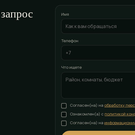
 запрос
Имя
Телефон
Что ищете
Согласен(на) на
обработку пер
Ознакомлен(а) с
политикой кон
Согласен(на) на
информационн