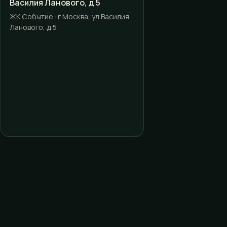
Василия Ланового, д 5
ЖК Событие · г Москва, ул Василия
Ланового, д 5