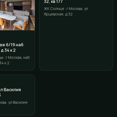
32, кв 177
ЖК Солнце · г Москва, ул
Ярцевская, д 32
таж 6/19 наб
д 34 к 2
 · г Москва, наб
4 к 2
 ул Василия
3
ква, ул Василия