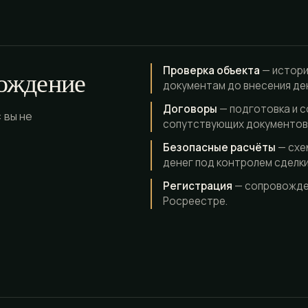
Проверка объекта
— истори
ождение
документам до внесения де
Договоры
— подготовка и с
 вы не
сопутствующих документов
Безопасные расчёты
— схе
денег под контролем сделки
Регистрация
— сопровожден
Росреестре.