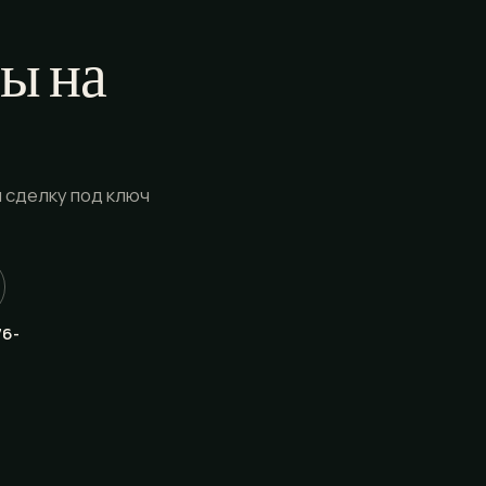
ы на
 сделку под ключ
76-