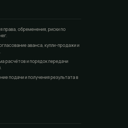
я права, обременения, риски по
нег.
огласование аванса, купли-продажи и
.
ма расчётов и порядок передачи
.
ие подачи и получения результата в