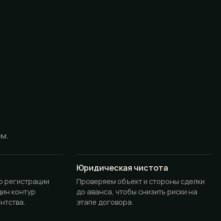
ём.
Юридическая чистота
до регистрации
Проверяем объект и стороны сделки
дин контур
до аванса, чтобы снизить риски на
нтства.
этапе договора.