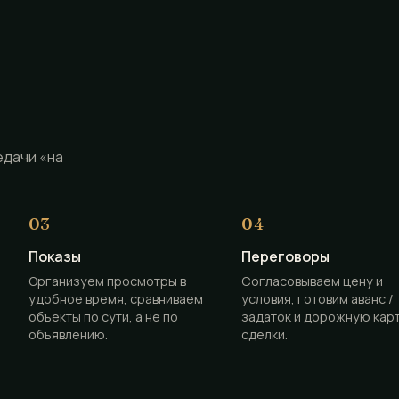
едачи «на
Показы
Переговоры
Организуем просмотры в
Согласовываем цену и
удобное время, сравниваем
условия, готовим аванс /
объекты по сути, а не по
задаток и дорожную кар
объявлению.
сделки.