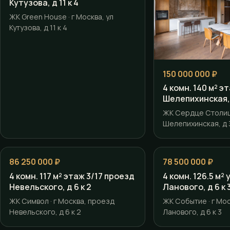
Кутузова, д 11 к 4
ЖК Green House · г Москва, ул
Кутузова, д 11 к 4
150 000 000 ₽
4 комн. 140 м² э
Шелепихинская, 
ЖК Сердце Столицы
Шелепихинская, д 3
86 250 000 ₽
78 500 000 ₽
4 комн. 117 м² этаж 3/17 проезд
4 комн. 126.5 м²
Невельского, д 6 к 2
Ланового, д 6 к 
ЖК Символ · г Москва, проезд
ЖК Событие · г Мос
Невельского, д 6 к 2
Ланового, д 6 к 3