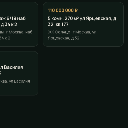
110 000 000 ₽
таж 6/19 наб
5 комн. 270 м² ул Ярцевская, д
д 34 к 2
32, кв 177
 · г Москва, наб
ЖК Солнце · г Москва, ул
4 к 2
Ярцевская, д 32
 ул Василия
3
ква, ул Василия