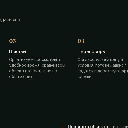
едачи «на
Показы
Переговоры
Организуем просмотры в
Согласовываем цену и
удобное время, сравниваем
условия, готовим аванс /
объекты по сути, а не по
задаток и дорожную кар
объявлению.
сделки.
Проверка объекта
— истори