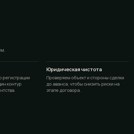
ём.
Юридическая чистота
до регистрации
Проверяем объект и стороны сделки
дин контур
до аванса, чтобы снизить риски на
нтства.
этапе договора.