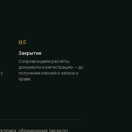
Закрытие
Сопровождаем расчёты,
документы и регистрацию — до
ту
получения ключей и записи о
праве.
я права, обременения, риски по