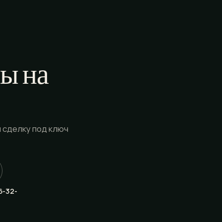
ы на
 сделку под ключ
6-32-