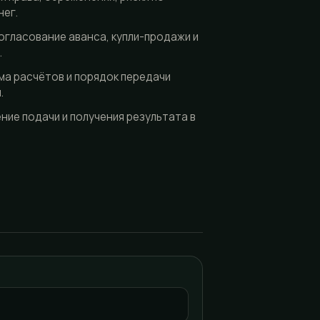
нег.
огласование аванса, купли-продажи и
.
ма расчётов и порядок передачи
.
ие подачи и получения результата в