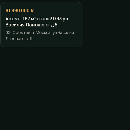
91 990 000 ₽
4 комн. 167 м² этаж 31/33 ул
Василия Ланового, д 5
ЖК Событие · г Москва, ул Василия
Ланового, д 5