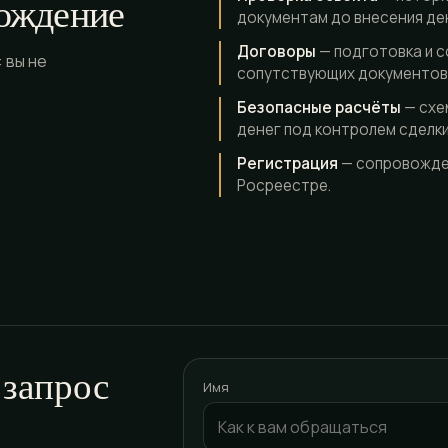
ождение
документам до внесения де
Договоры
— подготовка и с
 вы не
сопутствующих документов
Безопасные расчёты
— схе
денег под контролем сделки
Регистрация
— сопровожден
Росреестре.
 запрос
Имя