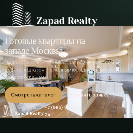
Готовые квартиры на
западе Москвы
Подберём объект под ваш запрос и проведём
сделку под ключ — с полным юридическим
сопровождением.
Смотреть каталог
Оставить заявку
+7 (985) 976-32-
24