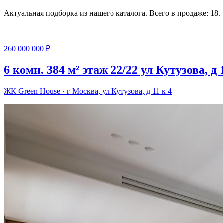
Актуальная подборка из нашего каталога. Всего в продаже: 18.
260 000 000 ₽
6 комн. 384 м² этаж 22/22 ул Кутузова, д 
ЖК Green House · г Москва, ул Кутузова, д 11 к 4