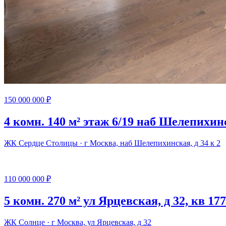
150 000 000 ₽
4 комн. 140 м² этаж 6/19 наб Шелепихинс
ЖК Сердце Столицы · г Москва, наб Шелепихинская, д 34 к 2
110 000 000 ₽
5 комн. 270 м² ул Ярцевская, д 32, кв 177
ЖК Солнце · г Москва, ул Ярцевская, д 32