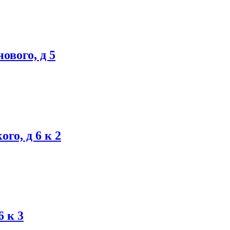
ового, д 5
ого, д 6 к 2
6 к 3