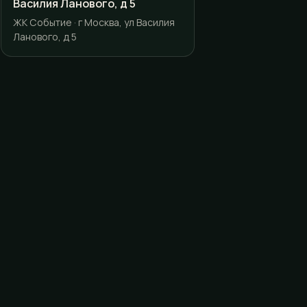
Василия Ланового, д 5
ЖК Событие · г Москва, ул Василия
Ланового, д 5