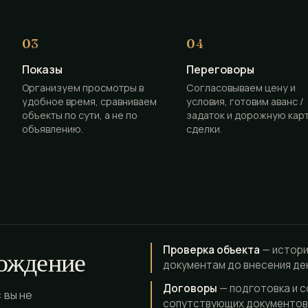
Показы
Переговоры
Организуем просмотры в
Согласовываем цену и
удобное время, сравниваем
условия, готовим аванс /
объекты по сути, а не по
задаток и дорожную кар
объявлению.
сделки.
Проверка объекта
— истори
ождение
документам до внесения де
Договоры
— подготовка и с
 вы не
сопутствующих документов