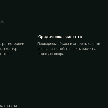
ём.
Юридическая чистота
до регистрации
Проверяем объект и стороны сделки
дин контур
до аванса, чтобы снизить риски на
нтства.
этапе договора.
едачи «на