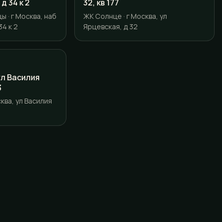
д 34 к 2
32, кв 177
 · г Москва, наб
ЖК Солнце · г Москва, ул
4 к 2
Ярцевская, д 32
 ул Василия
3
ква, ул Василия