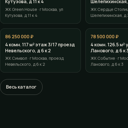
Кутузова, д 11 к 4
Шелепихинская, 
ЖК Green House · г Москва, ул
ЖК Сердце Столицы
Кутузова, д 11 к 4
Шелепихинская, д 3
86 250 000 ₽
78 500 000 ₽
4 комн. 117 м² этаж 3/17 проезд
4 комн. 126.5 м²
Невельского, д 6 к 2
Ланового, д 6 к 
ЖК Символ · г Москва, проезд
ЖК Событие · г Мос
Невельского, д 6 к 2
Ланового, д 6 к 3
Весь каталог