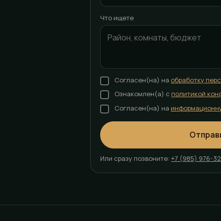
Что ищете
Согласен(на) на
обработку пер
Ознакомлен(а) с
политикой кон
Согласен(на) на
информационн
Отправ
Или сразу позвоните:
+7 (985) 976-3