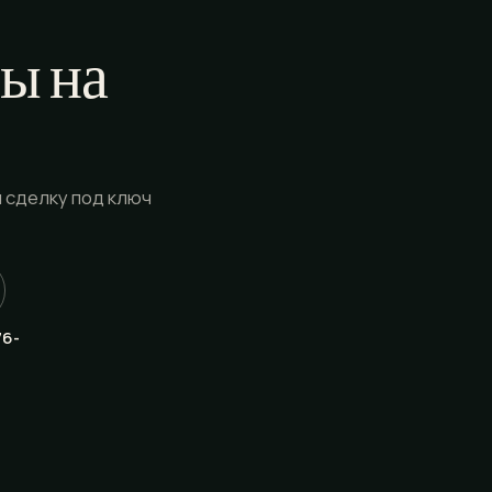
ы на
 сделку под ключ
76-