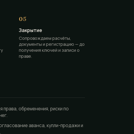
Закрытие
Сопровождаем расчёты,
документы и регистрацию — до
ту
получения ключей и записи о
праве.
я права, обременения, риски по
нег.
огласование аванса, купли-продажи и
.