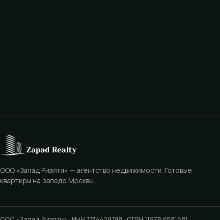
ООО «Запад Риэлти» — агентство недвижимости. Готовые
квартиры на западе Москвы.
ООО «Запад Риэлти» · ИНН 7734429798 · ОГРН 1197746581581