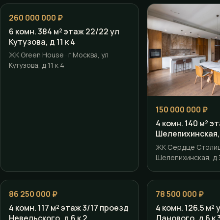
260 000 000 ₽
6 комн. 384 м² этаж 22/22 ул
Кутузова, д 11 к 4
ЖК Green House · г Москва, ул
Кутузова, д 11 к 4
150 000 000 ₽
4 комн. 140 м² э
Шелепихинская, 
ЖК Сердце Столицы
Шелепихинская, д 3
86 250 000 ₽
78 500 000 ₽
4 комн. 117 м² этаж 3/17 проезд
4 комн. 126.5 м²
Невельского, д 6 к 2
Ланового, д 6 к 