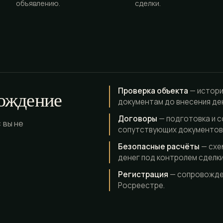
объявлению.
сделки.
Проверка объекта
— истори
ождение
документам до внесения де
Договоры
— подготовка и с
 вы не
сопутствующих документов
Безопасные расчёты
— схе
денег под контролем сделки
Регистрация
— сопровожден
Росреестре.