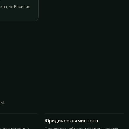
ква, ул Василия
ём.
Юридическая чистота
до регистрации
Проверяем объект и стороны сделки