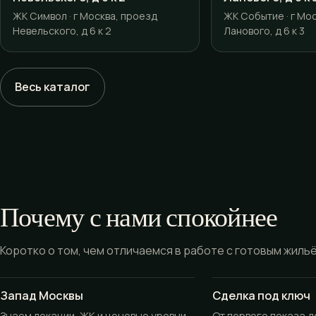
ЖК Символ · г Москва, проезд
ЖК Событие · г Мос
Невельского, д 6 к 2
Ланового, д 6 к 3
Весь каталог
Почему с нами спокойнее
Коротко о том, чем отличаемся в работе с готовым жиль
Запад Москвы
Сделка под ключ
Знаем локации, ЖК и ценовые уровни
От первого показа 