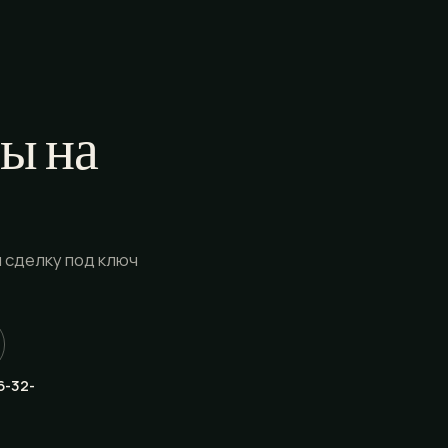
ы на
 сделку под ключ
6-32-