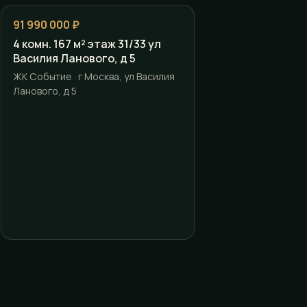
91 990 000 ₽
4 комн. 167 м² этаж 31/33 ул
Василия Ланового, д 5
ЖК Событие · г Москва, ул Василия
Ланового, д 5