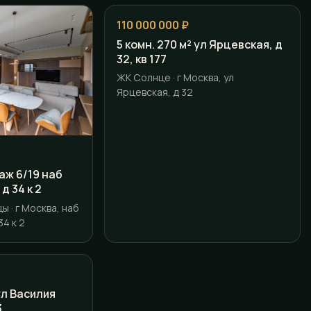
110 000 000 ₽
5 комн. 270 м² ул Ярцевская, д
32, кв 177
ЖК Солнце · г Москва, ул
Ярцевская, д 32
таж 6/19 наб
д 34 к 2
 · г Москва, наб
4 к 2
 ул Василия
3