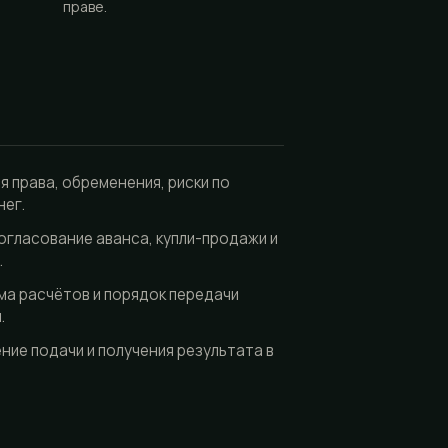
праве.
я права, обременения, риски по
нег.
огласование аванса, купли-продажи и
.
ма расчётов и порядок передачи
.
ие подачи и получения результата в