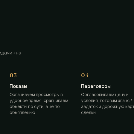
едачи «на
Показы
Переговоры
Организуем просмотры в
Согласовываем цену и
удобное время, сравниваем
условия, готовим аванс /
объекты по сути, а не по
задаток и дорожную кар
объявлению.
сделки.