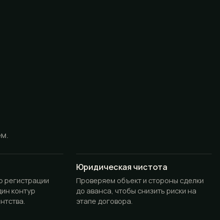
ём.
Юридическая чистота
до регистрации
Проверяем объект и стороны сделки
дин контур
до аванса, чтобы снизить риски на
нтства.
этапе договора.