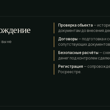
Проверка объекта
— истори
ождение
документам до внесения де
Договоры
— подготовка и с
 вы не
сопутствующих документов
Безопасные расчёты
— схе
денег под контролем сделки
Регистрация
— сопровожден
Росреестре.