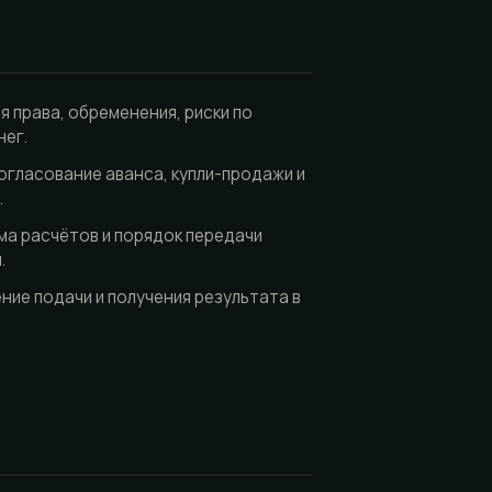
я права, обременения, риски по
нег.
огласование аванса, купли-продажи и
.
ма расчётов и порядок передачи
.
ие подачи и получения результата в