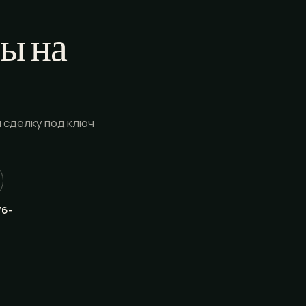
ы на
 сделку под ключ
76-