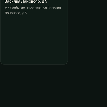
Василия Ланового, д 5
ЖК Событие · г Москва, ул Василия
Ланового, д 5