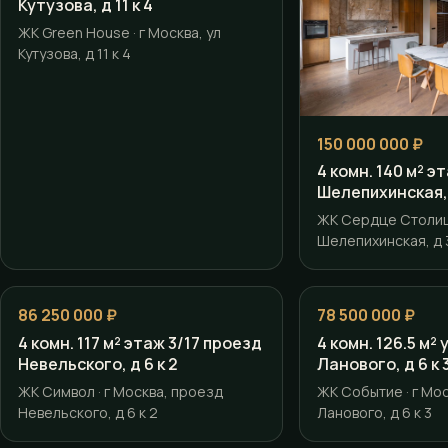
Кутузова, д 11 к 4
ЖК Green House · г Москва, ул
Кутузова, д 11 к 4
150 000 000 ₽
4 комн. 140 м² э
Шелепихинская, 
ЖК Сердце Столицы
Шелепихинская, д 3
86 250 000 ₽
78 500 000 ₽
4 комн. 117 м² этаж 3/17 проезд
4 комн. 126.5 м²
Невельского, д 6 к 2
Ланового, д 6 к 
ЖК Символ · г Москва, проезд
ЖК Событие · г Мос
Невельского, д 6 к 2
Ланового, д 6 к 3