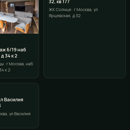
32, кв 177
ЖК Солнце · г Москва, ул
Ярцевская, д 32
таж 6/19 наб
д 34 к 2
 · г Москва, наб
4 к 2
 ул Василия
3
ква, ул Василия