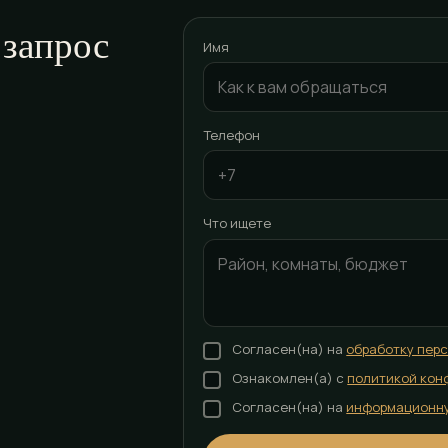
 запрос
Имя
Телефон
Что ищете
Согласен(на) на
обработку пер
Ознакомлен(а) с
политикой кон
Согласен(на) на
информационн