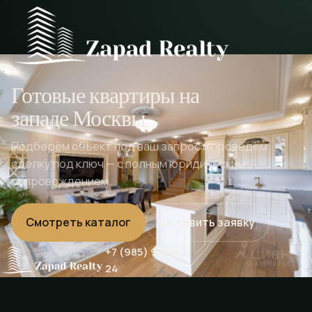
Готовые квартиры на
западе Москвы
Подберём объект под ваш запрос и проведём
сделку под ключ — с полным юридическим
сопровождением.
Смотреть каталог
Оставить заявку
+7 (985) 976-32-
24